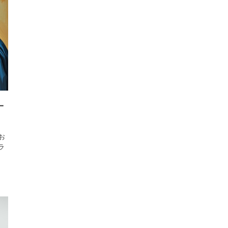
一
お
ラ