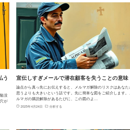
払う
宣伝しすぎメールで潜在顧客を失うことの意味
論点から真っ先にお伝えすると、メルマガ解除のリスクはあなた
思うよりも大きいという話です。先に簡単な図をご紹介します。
陥没
ルマガの購読解除があるたびに、この図のよ…
穴が
2025年4月24日
分析する